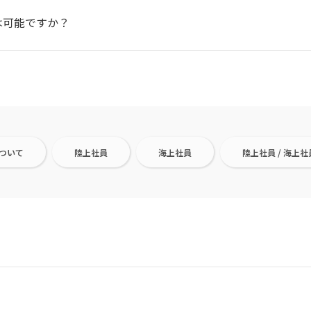
は可能ですか？
？
ついて
陸上社員
海上社員
陸上社員 / 海上社