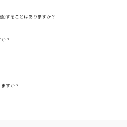
乗船することはありますか？
すか？
？
りますか？
？